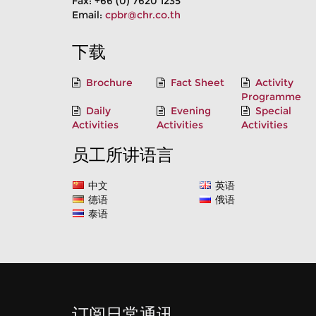
Fax: +66 (0) 7620 1235
Email:
cpbr@chr.co.th
下载
Brochure
Fact Sheet
Activity
Programme
Daily
Evening
Special
Activities
Activities
Activities
员工所讲语言
中文
英语
德语
俄语
泰语
订阅日常通讯