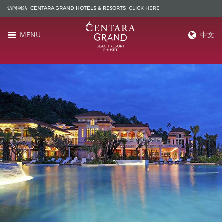
访问网站 CENTARA GRAND HOTELS & RESORTS
CLICK HERE
MENU
中文