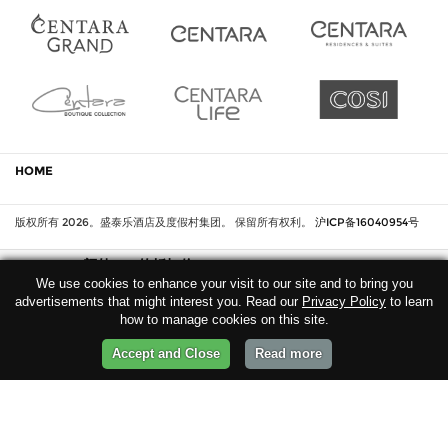
HOME
版权所有
2026
。盛泰乐酒店及度假村集团。 保留所有权利。
沪ICP备16040954号
MEMBER 额外10%的折扣价
We use cookies to enhance your visit to our site and to bring you
OR
登录
注册
advertisements that might interest you. Read our
Privacy Policy
to learn
how to manage cookies on this site.
特别优惠
现在预订
Accept and Close
Read more