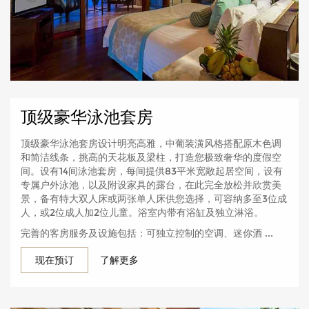
顶级豪华泳池套房
顶级豪华泳池套房设计明亮高雅，中葡装潢风格搭配原木色调
和简洁线条，挑高的天花板及梁柱，打造您极致奢华的度假空
间。设有14间泳池套房，每间提供83平米宽敞起居空间，设有
专属户外泳池，以及附设家具的露台，在此完全放松并欣赏美
景，备有特大双人床或两张单人床供您选择，可容纳多至3位成
人，或2位成人加2位儿童。浴室内带有浴缸及独立淋浴。
完善的客房服务及设施包括：可独立控制的空调、迷你酒 ...
现在预订
了解更多