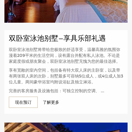
双卧室泳池别墅—享具乐部礼遇
双卧室泳池别墅将带给您极致的舒适享受，温馨高雅的氛围弥
漫着209平米的生活空间，设有露台并配有私人泳池。不论是
家庭度假或朋友聚会，双卧室泳池别墅无愧为您的最佳选择。
享有宽敞的室内空间，包括备有特大双人床的主卧室，以及带
有两张双人床的次卧，别墅最多可容纳5位成人，或4位成人加3
位儿童。两间豪华浴室均附设浴缸及独立淋浴。
完善的客房服务及设施包括：可独立控制的空调、 ...
现在预订
了解更多