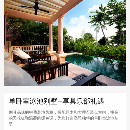
单卧室泳池别墅—享具乐部礼遇
别具品味的中葡装潢风格，搭配原木和大理石装点室内，挑高
的天花板和温馨的暖色调，为您打造高雅独特的单卧室泳池别
墅，